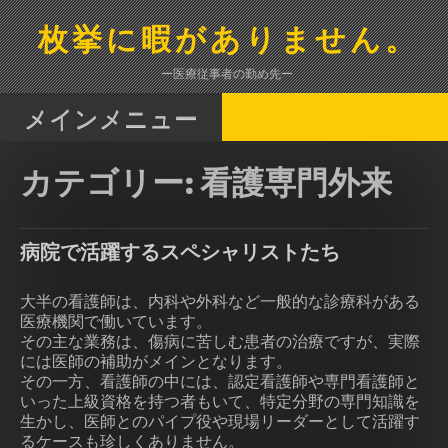
コ
ン
枚挙に暇がありません。
テ
ン
ー医療従事者の勤め先ー
ツ
へ
メインメニュー
ス
キ
カテゴリー:
看護専門外来
ッ
プ
病院で活躍するスペシャリストたち
大半の看護師は、内科や外科など一般的な診療科がある
医療機関で働いています。
その主な業務は、傷病に苦しむ患者の治療ですが、実際
には医師の補助がメインとなります。
その一方、看護師の中には、認定看護師や専門看護師と
いった上級資格を持つ者もいて、特定分野の専門知識を
生かし、医師とのパイプ役や現場リーダーとして活躍す
るケースも珍しくありません。