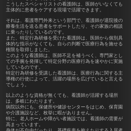
こうしたスペシャリストの看護師は、医師がいなくても
主体的に患者をケアする現場で活躍できます。
それは、看護専門外来という部門で、看護師が退院後の
療養生活を送る患者をサポートしたり、その家族の相談
に乗ったりしているのです。
また、特定行為研修を受けた看護師は、医師から個別具
体的な指示がなくても、自らの判断で医療行為を施せる
権限を取得しました。
このような看護師は、医師不足を補うべく、専門家とし
ての手腕を発揮して特定分野の医療行為を速やかに実施
しているのです。
特定行為研修を受講した看護師は、医療行為に関する主
導権の行使によって、活躍の場所を広げていると言える
でしょう。
以上のような資格が無くても、看護師が活躍する場所
は、多岐にわたります。
病院以外にも、保健所や健診センターをはじめ、保育園
や介護施設など、枚挙に暇がありません。
特に、老人ホームや障がい者施設では、看護師の需要が
高まっています。
身体が不自由だったり、基礎疾患を抱えたりする入居者