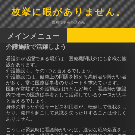
コ
ン
枚挙に暇がありません。
テ
ン
ー医療従事者の勤め先ー
ツ
へ
メインメニュー
ス
介護施設で活躍しよう
キ
ッ
看護師が活躍できる場所は、医療機関以外にも多様な施
プ
設があります。
介護施設も、その1つと言えるでしょう。
介護施設には、健康上の問題を抱える高齢者や障がい者
が多く、常に医療従事者のサポートを求めています。
医師が常駐する介護施設はほとんど無く、看護師が施設
内で唯一の医療従事者として活躍しているケースが大半
と言えるでしょう。
身体の弱った介護サービス利用者が、転倒して怪我をし
たり、発作を起こして意識を失ったりすることは珍しく
ありません。
こうした緊急時に看護師がいれば、適切な応急処置をし